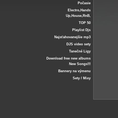
Počasie
Electro‚Hands
Up‚House‚RnB‚
TOP 50
Playlist Djs
Najsťahovanejšie mp3
DJS video sety
Tanečné Ligy
Download free new albums
New Songs!!!
Bannery na výmenu
Sety / Mixy