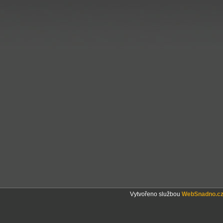
Vytvořeno službou
WebSnadno.c