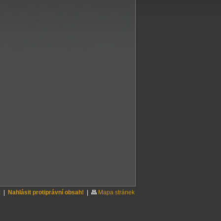
z
|
Nahlásit protiprávní obsah!
|
Mapa stránek