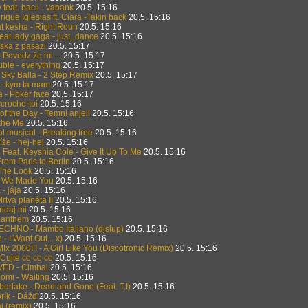
 feat. bacil - vabank
20.5. 15:16
rique Iglesias ft. Ciara -Takin back
20.5. 15:16
at kesha - Right Roun
20.5. 15:16
eat.lady gaga - just_dance
20.5. 15:16
ska z pasazi
20.5. 15:17
- Povedz že mi ...
20.5. 15:17
ble - everything
20.5. 15:17
. Sky Balla - 2 Step Remix
20.5. 15:17
- kym ta mam
20.5. 15:17
 - Poker face
20.5. 15:17
ccroche-toi
20.5. 15:16
f the Day - Temní anjeli
20.5. 15:16
athe Me
20.5. 15:16
l musical - Breaking free
20.5. 15:16
íže - hej-hej
20.5. 15:16
Feat. Keyshia Cole - Give It Up To Me
20.5. 15:16
 From Paris to Berlin
20.5. 15:16
 The Look
20.5. 15:16
 We Made You
20.5. 15:16
- jája
20.5. 15:16
Mrtva planéta II
20.5. 15:16
ridaj mi
20.5. 15:16
 - anthem
20.5. 15:16
ECHNO - Mambo Italiano (djslup)
20.5. 15:16
- I Want Out... x)
20.5. 15:16
MIx 2000!!! - A Girl Like You (Discotronic Remix)
20.5. 15:16
Cujte co co co
20.5. 15:16
ĚD - Cimbal
20.5. 15:16
omi - Waiting
20.5. 15:16
berlake - Dead and Gone (Feat. T.I)
20.5. 15:16
rík - Dážď
20.5. 15:16
j (remix)
20.5. 15:16