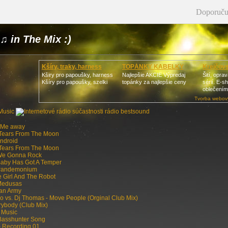
Doporuču
♫ in The Mix :)
Kšíry, traky, harness
TOPÁNKY KABELKY
Krejčovs
Kširy pro papoušky, harness
Najlepšie AKCIE Výpredaj
Šití, opra
Kšíry pro papoušky, szelki
topánky za najlepšie ceny
sérií. E-s
oblečením
Tvorba webový
y Me away
 Tears From The Moon
Android
 Tears From The Moon
 We Gonna Rock
Baby Has Got A Temper
 Pandemonium
 Girl And The Robot
 Medusas
Man Army
o vs. Dj Thomas - Move People (Orginal Club Mix)
rybody (Club Mix)
o Music
 Basshunter Song
- Recording 01