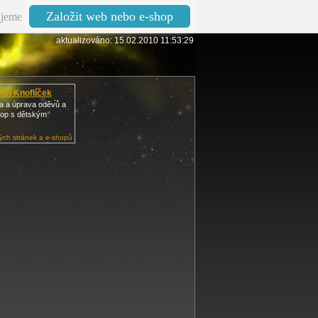
Založit web nebo e-shop
jeme
aktualizováno: 15.02.2010 11:53:29
tví Knoflíček
va a úprava oděvů a
hop s dětským
ch stránek a e-shopů