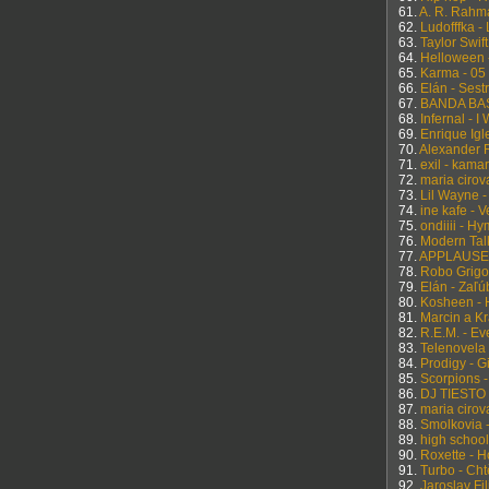
61.
A. R. Rahma
62.
Ludofffka -
63.
Taylor Swif
64.
Helloween 
65.
Karma - 05
66.
Elán - Sest
67.
BANDA BAS
68.
Infernal - I
69.
Enrique Igl
70.
Alexander R
71.
exil - kamar
72.
maria cirov
73.
Lil Wayne -
74.
ine kafe - 
75.
ondiiii - H
76.
Modern Talki
77.
APPLAUSE 
78.
Robo Grigor
79.
Elán - Zaľú
80.
Kosheen - H
81.
Marcin a K
82.
R.E.M. - Ev
83.
Telenovela
84.
Prodigy - Gi
85.
Scorpions 
86.
DJ TIESTO 
87.
maria cirov
88.
Smolkovia 
89.
high school
90.
Roxette - 
91.
Turbo - Cht
92.
Jaroslav Fi