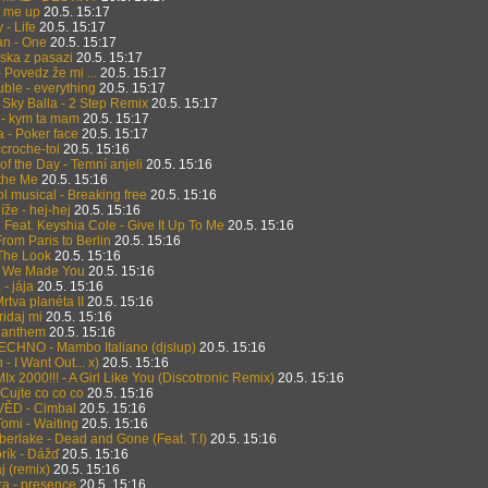
t me up
20.5. 15:17
- Life
20.5. 15:17
an - One
20.5. 15:17
ska z pasazi
20.5. 15:17
- Povedz že mi ...
20.5. 15:17
ble - everything
20.5. 15:17
. Sky Balla - 2 Step Remix
20.5. 15:17
- kym ta mam
20.5. 15:17
 - Poker face
20.5. 15:17
ccroche-toi
20.5. 15:16
f the Day - Temní anjeli
20.5. 15:16
athe Me
20.5. 15:16
l musical - Breaking free
20.5. 15:16
íže - hej-hej
20.5. 15:16
Feat. Keyshia Cole - Give It Up To Me
20.5. 15:16
 From Paris to Berlin
20.5. 15:16
 The Look
20.5. 15:16
 We Made You
20.5. 15:16
- jája
20.5. 15:16
Mrtva planéta II
20.5. 15:16
ridaj mi
20.5. 15:16
 - anthem
20.5. 15:16
ECHNO - Mambo Italiano (djslup)
20.5. 15:16
- I Want Out... x)
20.5. 15:16
MIx 2000!!! - A Girl Like You (Discotronic Remix)
20.5. 15:16
Cujte co co co
20.5. 15:16
ĚD - Cimbal
20.5. 15:16
omi - Waiting
20.5. 15:16
berlake - Dead and Gone (Feat. T.I)
20.5. 15:16
rík - Dážď
20.5. 15:16
j (remix)
20.5. 15:16
ra - presence
20.5. 15:16