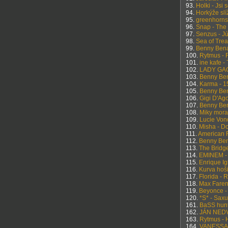
93.
Holki - Jsi 
94.
Horkýže slí
95.
greenhorns 
96.
Snap - The 
97.
Senzus - Júli
98.
Sea of Trea
99.
Benny Bena
100.
Rytmus - 
101.
ine kafe -
102.
LADY GAGA
103.
Benny Bena
104.
Karma - 1
105.
Benny Bena
106.
Gigi D'Ago
107.
Benny Ben
108.
Miky mora ,
109.
Lucie Von
110.
Misha - Do
111.
American R
112.
Benny Bena
113.
The Bridge
114.
EMINEM - 
115.
Enrique Ig
116.
Kurva hoši
117.
Florida - 
118.
Max Faren
119.
Beyonce -
120.
*S* - Saxu
161.
BaSS hunt
162.
JÁN NEDV
163.
Rytmus - H
164.
VANESSA 