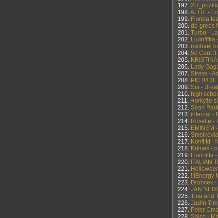
197.
2H_pozitiv
198.
ALFIE - En
199.
Florida fe
200.
de-grees f
201.
Turbo - La
202.
Ludofffka 
203.
michael bu
204.
50 Cent ft
205.
KRISTINA 
206.
Lady Gaga
207.
Stress - A
208.
PICTURE o
209.
Sia - Bre
210.
high schoo
211.
Horkýže sl
212.
Sean Paul 
213.
infernal -
214.
Roxette -
215.
EMINEM -
216.
Smolkovia 
217.
Konflikt - 
218.
Krímeš - p
219.
Floorfilla
220.
ITALIAN T
221.
Helloween 
222.
!!!Energy 
223.
Drobcek - 
224.
JÁN NEDV
225.
Tina and T
226.
Justin Tim
227.
Peter Cmo
228.
Salco - Má