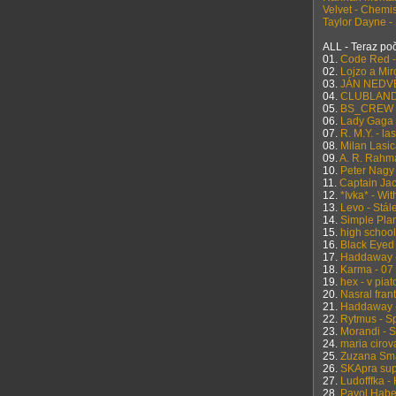
Velvet - Chemi
Taylor Dayne 
ALL - Teraz p
01.
Code Red 
02.
Lojzo a Mir
03.
JÁN NEDV
04.
CLUBLAND 1
05.
BS_CREW -
06.
Lady Gaga 
07.
R. M.Y. - la
08.
Milan Lasic
09.
A. R. Rahma
10.
Peter Nagy 
11.
Captain Jac
12.
*Ivka* - Wi
13.
Levo - Stá
14.
Simple Plan
15.
high school
16.
Black Eyed
17.
Haddaway -
18.
Karma - 07 
19.
hex - v pia
20.
Nasral fran
21.
Haddaway 
22.
Rytmus - S
23.
Morandi - 
24.
maria cirov
25.
Zuzana Sma
26.
SKApra sup
27.
Ludofffka - 
28.
Pavol Habe