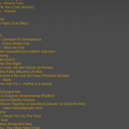
lo - Muscle Cars
 Te Voir (Club Version)
 - Tutorial
ork
s Fight ( Dub Step )
ul
- Llamado De Emergencia
- Every Single Day
 - Slice me nice
cible (Soundfactory Anthem club mix)
kening
ebe chcem
Into The Night
ot n cold ( Mr.Vee Handz Up Remix)
Were A Boy (Maurice Uk Mix)
llcome 2 the club (DJ Issac Presents NuStyle
- Basic
ne club rmx ) - rhythm is a dancer
Greyskull Mix
Is A Dancer (Instrumental Rhythm)
down to Electric Avenue
 Dance Together or Die Alone (Handz Up & Electro Mix)
 mary mary(stigmatic mix)
elene
e, I Need You On The Floor
o love
linor (Party Mini Mix)
a - The Other Side Of Me