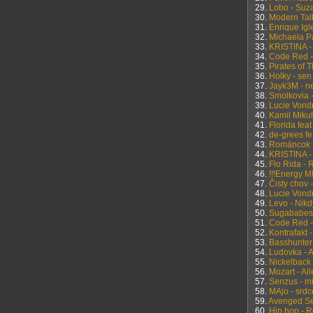
29.
Lobo - Suz
30.
Modern Talk
31.
Enrique Igl
32.
Michaela P
33.
KRISTINA -
34.
Code Red 
35.
Pirates of 
36.
Holky - sen
37.
Jayk3M - n
38.
Smolkovia 
39.
Lucie Vondr
40.
Kamil Mikul
41.
Florida fea
42.
de-grees fe
43.
Románcok -
44.
KRISTINA -
45.
Flo Rida - 
46.
!!!Energy M
47.
Čisty chov 
48.
Lucie Vondr
49.
Levo - Nik
50.
Sugababes 
51.
Code Red 
52.
Kontrafakt -
53.
Basshunter
54.
Ludovka - A
55.
Nickelback 
56.
Mozart - Al
57.
Senzus - mi
58.
MAjo - srdc
59.
Avenged Sev
60.
Hip hop - 