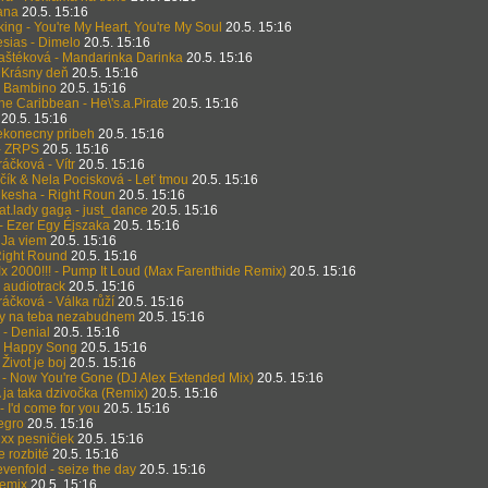
ana
20.5. 15:16
ing - You're My Heart, You're My Soul
20.5. 15:16
esias - Dimelo
20.5. 15:16
aštéková - Mandarinka Darinka
20.5. 15:16
 Krásny deň
20.5. 15:16
- Bambino
20.5. 15:16
The Caribbean - He\'s.a.Pirate
20.5. 15:16
20.5. 15:16
ekonecny pribeh
20.5. 15:16
- ZRPS
20.5. 15:16
áčková - Vítr
20.5. 15:16
čík & Nela Pocisková - Leť tmou
20.5. 15:16
t kesha - Right Roun
20.5. 15:16
at.lady gaga - just_dance
20.5. 15:16
 Ezer Egy Éjszaka
20.5. 15:16
 Ja viem
20.5. 15:16
Right Round
20.5. 15:16
Ix 2000!!! - Pump It Loud (Max Farenthide Remix)
20.5. 15:16
- audiotrack
20.5. 15:16
áčková - Válka růží
20.5. 15:16
dy na teba nezabudnem
20.5. 15:16
- Denial
20.5. 15:16
- Happy Song
20.5. 15:16
 Život je boj
20.5. 15:16
 - Now You're Gone (DJ Alex Extended Mix)
20.5. 15:16
 ja taka dzivočka (Remix)
20.5. 15:16
- I'd come for you
20.5. 15:16
legro
20.5. 15:16
xx pesničiek
20.5. 15:16
e rozbité
20.5. 15:16
enfold - seize the day
20.5. 15:16
Remix
20.5. 15:16