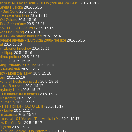
n feat. Pussycat Dolls - Jai Ho (You Are My Dest...
20.5. 15:16
 Letela Husička
20.5. 15:16
t - Sad Song
20.5. 15:16
- Forever And One
20.5. 15:16
 Oci Zelene
20.5. 15:16
rička Z Kramárov
20.5. 15:16
SOTTI - BELLA CIAO
20.5. 15:16
 Won't Be Crying
20.5. 15:16
esias - No puedo mas sin ti
20.5. 15:16
ybak-Fairytale - (Eurovizia 2009-Norsko)
20.5. 15:16
at
20.5. 15:16
a - Zbierka hriechov
20.5. 15:16
 Lollipop
20.5. 15:16
Veľkou palicou
20.5. 15:16
ymna EÚ
20.5. 15:16
ng - Atlantis Is Calling
20.5. 15:16
- Pekný deň
20.5. 15:16
ov - Modlitba lásky*
20.5. 15:16
bení
20.5. 15:16
ungry [Tiesto remix edit]
20.5. 15:16
raus - Sme sloni
20.5. 15:17
erybody Hurts
20.5. 15:17
 - La madrastra macocha
20.5. 15:17
rls (remix)
20.5. 15:17
- humanity
20.5. 15:17
- Hes a pirate (RADIO EDIT)
20.5. 15:17
a - burka
20.5. 15:17
- macarena
20.5. 15:17
 musical - 04 You Are The Music In Me
20.5. 15:17
How Do You Do!
20.5. 15:17
ěl jsem
20.5. 15:17
lip (Milan Lasica) - Do Batozka
20.5. 15:17