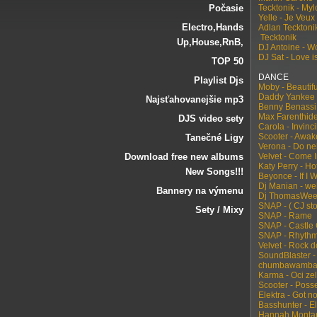
Počasie
Tecktonik - My
Yelle - Je Veux
Electro‚Hands
Adlan Tecktonik
Tecktonik
Up‚House‚RnB‚
DJ Antoine - W
DJ Sat - Love i
TOP 50
DANCE
Playlist Djs
Moby - Beautif
Daddy Yankee 
Najsťahovanejšie mp3
Benny Benassi 
Max Farenthide
DJS video sety
Carola - Invin
Scooter - Awa
Tanečné Ligy
Verona - Do n
Download free new albums
Velvet - Come 
Katy Perry - H
New Songs!!!
Beyonce - If I 
Dj Manian - we
Bannery na výmenu
Dj ThomasWee 
SNAP - ( CJ sto
Sety / Mixy
SNAP - Rame
SNAP - Castle 
SNAP - Rhythm 
Velvet - Rock 
SoundBlaster -
chumbawamba -
Karma - Oci z
Scooter - Poss
Elektra - Got n
Basshunter - El
Hannah Montan