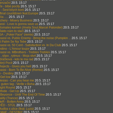
senzační
20.5. 15:17
že - blbé pocity
20.5. 15:17
- Śest bilych koni
20.5. 15:17
final countdown feat.Europe
20.5. 15:17
a .....
20.5. 15:17
chery - Misery Business
20.5. 15:17
ssi - Love is gonna save us
20.5. 15:17
Romales kamen (Aneta Soul,Marcel Palonder)
20.5. 15:17
 Takto nám to stačí
20.5. 15:17
 - „Poker Face“ (remix)
20.5. 15:17
ssi vs. Public Enemy - Bring the noise (Pumpkin ...
20.5. 15:17
5 Palim Se Na Tebe
20.5. 15:17
ssi vs. 50 Cent - Satisfaction vs. In Da Club
20.5. 15:17
stino - L'Amour toujor
20.5. 15:17
assi vs. MBrothers - Trebles Trebles
20.5. 15:17
 slipo , rytmus - Moja stvrt
20.5. 15:17
dráčková - kdo te ma rad
20.5. 15:17
brý Pocit
20.5. 15:17
ejects - Gives you hell
20.5. 15:17
ssi - Born To Be Alive (Remix)
20.5. 15:17
 - Destiny
20.5. 15:17
Get low
20.5. 15:17
lesias - Can you hear me
20.5. 15:17
 guten tag - Veríte v Boha
20.5. 15:17
Right Round
20.5. 15:17
thide - Get Up
20.5. 15:17
 Beyonce - Until The End Of Time
20.5. 15:17
ality (Trance)
20.5. 15:17
eR - Botten Anna
20.5. 15:17
ĚD - STÚL
20.5. 15:17
udba s ulice (feat. Luza)
20.5. 15:17
MAE - DESTINY
20.5. 15:17