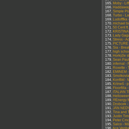
165.
Moby - Lif
166.
Haddaway 
167.
Simple Pl
168.
Turbo - La
169.
Ludofffka 
170.
michael bu
171.
50 Cent ft
172.
KRISTINA 
173.
Lady Gaga
174.
Stress - A
175.
PICTURE o
176.
Sia - Bre
177.
high schoo
178.
Horkýže sl
179.
Sean Paul 
180.
infernal -
181.
Roxette -
182.
EMINEM -
183.
Smolkovia 
184.
Konflikt - 
185.
Krímeš - p
186.
Floorfilla
187.
ITALIAN T
188.
Helloween 
189.
!!!Energy 
190.
Drobcek - 
191.
JÁN NEDV
192.
Tina and T
193.
Justin Tim
194.
Peter Cmo
195.
Salco - Má
196.
Ace Ventu