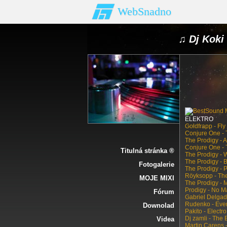
WebSnadno
♫ Dj Koki 
ELEKTRO
Goldfrapp - Fl
Conjure One -
The Prodigy - 
Conjure One -
Titulná stránka ®
The Prodigy -
The Prodigy - 
Fotogalerie
The Prodigy -
Röyksopp - The
MOJE MIXI
The Prodigy -
Prodigy - No 
Fórum
Gabriel Delgad
Rudenko - Eve
Downolad
Pakito - Electr
Dj zamli - The
Videa
Martin Carens 