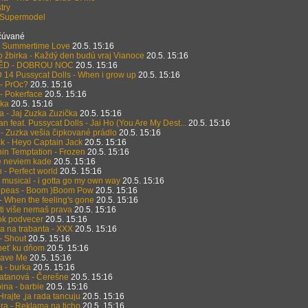
stry
- Supermodel
očúvané
- Summertime Love
20.5. 15:16
o žbirka - Každý den budú vraj Vianoce
20.5. 15:16
ĚD - DOBROU NOC
20.5. 15:16
4 Pussycat Dolls - When i grow up
20.5. 15:16
 PrOc?
20.5. 15:16
- Pokerface
20.5. 15:16
ska
20.5. 15:16
a - Jaj Zuzka Zuzička
20.5. 15:16
n feat. Pussycat Dolls - Jai Ho (You Are My Dest...
20.5. 15:16
- Zuzka vešia čipkované prádlo
20.5. 15:16
k - Heyo Captain Jack
20.5. 15:16
thin Temptation - Frozen
20.5. 15:16
le neviem kade
20.5. 15:16
 - Perfect world
20.5. 15:16
 musical - i gotta go my own way
20.5. 15:16
 peas - Boom )Boom Pow
20.5. 15:16
 When the feeling's gone
20.5. 15:16
ti više nemaš prava
20.5. 15:16
tok podvecer
20.5. 15:16
ta na trabanta - XXX
20.5. 15:16
- Shout
20.5. 15:16
peť ku dňom
20.5. 15:16
Save Me
20.5. 15:16
a - burka
20.5. 15:16
tanová - Čerešne
20.5. 15:16
ina - barbie
20.5. 15:16
Hrajte ,ja rada tancuju
20.5. 15:16
ra - Reklama na ticho
20.5. 15:16