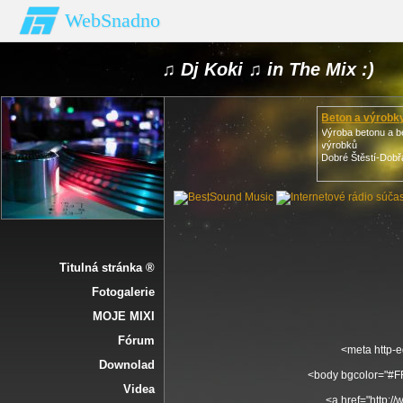
WebSnadno
♫ Dj Koki ♫ in The Mix :)
Beton a výrobk
Výroba betonu a 
výrobků
Dobré Štěstí-Dob
Titulná stránka ®
Fotogalerie
MOJE MIXI
Fórum
<meta http-e
Downolad
<body bgcolor="#FF
Videa
<a href="http:/