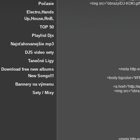
Počasie
<img src="obrazy/DJ-KOKI.gif"
Electro‚Hands
Up‚House‚RnB‚
TOP 50
Playlist Djs
Najsťahovanejšie mp3
DJS video sety
Tanečné Ligy
Download free new albums
<meta http-e
New Songs!!!
<body bgcolor="#FF
Bannery na výmenu
<a href="http:/
<img src="obrazy
Sety / Mixy
<meta http-e