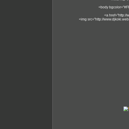
<body bgcolor="#FF
<a href="http:/
<img src="http://www.djkoki.webs